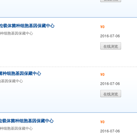
NTCC质粒载体菌种细胞基因保藏中心
¥0
质粒载体菌种细胞基因保藏中心
2016-07-06
在线浏览
质粒载体菌种细胞基因保藏中心
¥0
种细胞基因保藏中心
2016-07-06
在线浏览
NTCC质粒载体菌种细胞基因保藏中心
¥0
粒载体菌种细胞基因保藏中心
2016-07-06