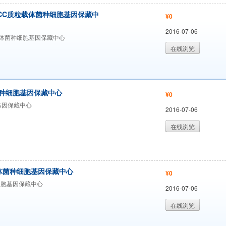
ector NTCC质粒载体菌种细胞基因保藏中
¥0
2016-07-06
NTCC质粒载体菌种细胞基因保藏中心
在线浏览
载体菌种细胞基因保藏中心
¥0
细胞基因保藏中心
2016-07-06
在线浏览
C质粒载体菌种细胞基因保藏中心
¥0
菌种细胞基因保藏中心
2016-07-06
在线浏览