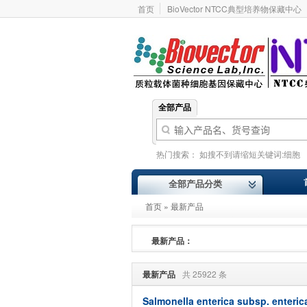
首页
BioVector NTCC典型培养物保藏中心
全部产品
热门搜索：
如搜不到请缩短关键词:细胞
基因型
价格报价
ATCC
Addgene
全部产品分类
首页
»
最新产品
最新产品：
最新产品
共 25922 条
Salmonella enterica subsp. enteric