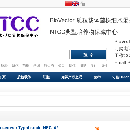
BioVector 质粒载体菌株细
NTCC典型培养物保藏中心
BioVec
订购电话
工作QQ
Email:
质粒
载体
菌株
基因
感受态
蛋白
抗体
图谱
序列
抗性
plasmid
vector
gene
cell
strain
首页
质粒载体
细胞
知识产权交易
菌种
订购Order
基因库
感受态
VIRUS
药物研发
基因合成
a serovar Typhi strain NRC102
¥0