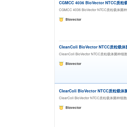
CGMCC 4036 BioVector NT
CGMCC 4036 BioVector NTCC质粒
Biovector
CleanColi BioVector NTCC
CleanColi BioVector NTCC质粒载体菌
Biovector
ClearColi BioVector NTCC
ClearColi BioVector NTCC质粒载体菌
Biovector