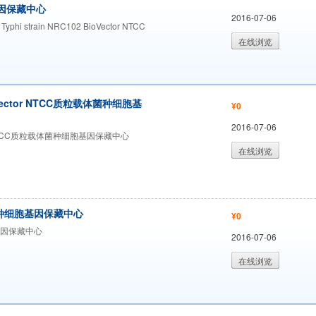
基因保藏中心
2016-07-06
ar Typhi strain NRC102 BioVector NTCC
在线浏览
BioVector NTCC质粒载体菌种细胞基
¥0
2016-07-06
ector NTCC质粒载体菌种细胞基因保藏中心
在线浏览
载体菌种细胞基因保藏中心
¥0
胞基因保藏中心
2016-07-06
在线浏览