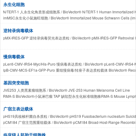
永生化细胞
N/TERT-1 人永生化角质形成细胞系 / BioVector® N/TERT-1 Human Immortalized Kera
imMSC永生化小鼠施旺细胞 / BioVector® Immortalized Mouse Schwann Cells (i
Oc 水稻自发永生化细胞株 BioVector® Oryza sativa cv. Oc Spontaneously Immortaliz
hTERT-RPE1 人视网膜色素上皮细胞株 BioVector® hTERT-RPE1 Human Retinal Pigme
逆转录病毒载体
CI-hAELVi Immortalized Human Alveolar Epithelial Cells BioVector® h
pMX-IRES-GFP 逆转录病毒荧光表达质粒 / BioVector® pMX-IRES-GFP Retroviral Ex
KUP5 BioVector® Immortalized Mouse Kupffer Cell Line / KUP5 小
HC-1 BioVector®条件永生化集合管上皮细胞株Conditionally Immortalized Cortical Colle
TTC642 BioVector®人间充质干细胞永生化株 / BioVector® TTC642 Immortalized Hum
慢病毒载体
TTC549 BioVector®人乳腺癌多药耐药细胞株 / BioVector® TTC549 Multidrug-Resistan
pLenti-CMV-IRS4-Myc/His-Puro 慢病毒表达质粒 / BioVector® pLenti-CMV-IRS4-Myc/
Fa2N-4 BioVector®人正常肝样细胞永生化株 / BioVector® Fa2N-4 Immortalized Human
lpB-CMV-MCS-EF1a-GFP-Puro 重组慢病毒/转座子表达质粒载体 BioVector® Recombinant 
TMNK-1 BioVector® 人正常肝窦内配细胞永生化株 / BioVector® TMNK-1 Immortalized H
Super PiggyBac 转座酶系统BioVector® Super PiggyBac Transposase System
BJ-5ta BioVector® 人正常皮肤成纤维细胞永生化株 / BioVector® BJ-5ta Immortalized H
pLenti CMV TRE3G Neo GFP-Progerin BioVector® 慢病毒表达质粒 BioVector® pLent
基因突变细胞
WM-88 BioVector® 人黑色素瘤永生化细胞株 / BioVector® WM-88 Human Immortaliz
JVE253 人类黑素瘤细胞系 / BioVector® JVE-253 Human Melanoma Cell Line
BioVector® WI58 人多形性腺瘤永生化细胞株 / BioVector® WI58 Human Immortalized
RMA-S BioVector®小鼠淋巴瘤 TAP 缺陷型永生化标准细胞株RMA-S Mouse Lymphoma TAP
3B-11 BioVector®小血管内皮细胞株 / BioVector® 3B-11 Mouse Vascular Endothelia
CHM13hTERT BioVector®人纯合葡萄胎永生化工程细胞株 / BioVector® Human CHM13h
广宿主表达载体
pHS19具核梭杆菌自杀质粒 / BioVector® pHS19 Fusobacterium nucleatum Suicid
pCM184 广宿主范围重组载体 / BioVector® pCM184 Broad-Host-Range Recombina
pMMB207 广宿主诱导型表达载体 / BioVector® pMMB207 Broad-Host-Range Inducib
pJN105 广宿主 L-阿拉伯糖诱导型表达载体 / BioVector® pJN105 Broad-Host-Range L-
临床级人胚胎干细胞株