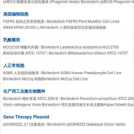
pMECS 噬菌体展示质粒载体 (Phagemid Vector) BioVector® pMECS Phagemid Vector
NCTC7023 Streptococcus pyogenes BioVector® 化脓性链球菌标准质控工程菌株 / BioVe
基因编辑细胞
FGFR3 基因点突变细胞系 / BioVector® FGFR3 Point Mutation Cell Lines
SW48 KRAS (G12D/+) BioVector® 人类同基因型结直肠癌细胞株
DLD-1 BRCA2(-/-) BioVector® 人结直肠腺癌基因敲除细胞株 / BioVector® Human Colore
乳酸菌类
NCC2705 嗜酸乳杆菌 / BioVector® Lactobacillus acidophilus NCC2705
两歧双歧杆菌 ATCC 15707 / BioVector® Bifidobacterium bifidum ATCC 15707
NBRC 3070 植物乳杆菌 BioVector® NBRC 3070 Lactiplantibacillus plantarum
ATCC 19435 BioVector®乳酸乳球菌乳亚种标准菌株 / BioVector® ATCC 19435 Lactococcus
人正常细胞
SGBS 人前脂肪细胞系 / BioVector® SGBS Human Preadipocyte Cell Line
BioVector® McCoy 细胞BioVector® McCoy Cell Line
NCM460D BioVector® Human Normal Colon Mucosal Epithelial Cell L
CHON-001 BioVector®人正常软骨细胞永生化株 / BioVector® CHON-001 Immortalize
生产用工业微生物菌种
BioVector® 嗜松青霉 ATCC 20918 / BioVector® Penicillium pinophilum ATCC 20
Vibrio natriegens Vmax BioVector® 维氏弧菌高速生长表达菌株Hyper-Growth Expres
蜡样芽胞杆菌-产呕吐毒素/携带 cesB 基因标准株BioVector® Bacillus cereus (Emetic Toxin
Gene Therapy Plasmid
pDONR222 入门克隆载体 / BioVector® pDONR222 Gateway® Donor Vector