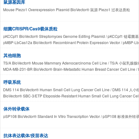
鼠源基因库
Mouse Piezo1 Overexpression Plasmid BioVector® 鼠源 Piezo1 过表达质粒
细菌CRISPR/Cas9载体质粒
pKCCpf1 BioVector® Streptomyces Genome Editing Plasmid / pKCCpf1
pMBP-LbCas12a BioVector® Recombinant Protein Expression Vector 
其他细胞
TS/A BioVector® Mouse Mammary Adenocarcinoma Cell Line / TS/A 小鼠乳
MDA-MB-231-BR BioVector® Brain-Metastatic Human Breast Cancer Ce
呼吸系统
DMS 114 BioVector® Human Small Cell Lung Cancer Cell Line / DMS 1
BioVector® SBC-3/ETP Etoposide-Resistant Human Small Cell Lung
H446-DDP BioVector® Cisplatin-Resistant Human Small Cell Lung C
HCC2429 BioVector® 人肺鳞状细胞癌细胞株 / BioVector® HCC2429 Human Lung Sq
体外转录载体
CI-hAELVi BioVector®人肺泡 I 型上皮细胞株档案 / BioVector® CI-hAELVi Human Alveol
pSP108 BioVector® Standard In Vitro Transcription Vector / pSP1
抗体表达载体/疫苗表达