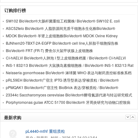
订购排行榜
SW102 BioVector®大肠杆菌重组工程菌株/ BioVector® SW102 E. coli
Recombineering Strain
ASC52telo BioVector® 人脂肪源间充质干细胞永生化株BioVector®
ASC52telo Human Adipose-Derived Mesenchymal Stem Cell Line
MDOK BioVector® 羊肾上皮细胞株BioVector® MDOK Ovine Kidney
Epithelial Cell Line
BJNhem20-TBXT-2A-EGFP BioVector® cell line人胚胎干细胞报告株
BioVector® FRT (FR-T) 费舍尔大鼠甲状腺上皮细胞株
CI-hAELVi BioVector®人肺泡 I 型上皮细胞株档案 / BioVector® CI-hAELVi
Human Alveolar Epithelial Cell Line Profile
INS-1 832/13 BioVector® 大鼠胰岛素瘤细胞株 / BioVector® INS-1 832/13 Rat
Insulinoma Cell Line
Neisseria gonorrhoeae BioVector® 淋球菌 WHO 表达与耐药质控标准株系档
案 / BioVector® WHO Reference Strain Panel
pRL59EH BioVector®广宿主 IPTG 诱导型表达/穿梭质粒 / BioVector®
pRL59EH Broad-Host-Range IPTG-Inducible Expression Shuttle Plasmid
pPMQAK1 BioVector®广宿主性 BioBrick 表达/穿梭质粒 / BioVector®
pPMQAK1 Broad-Host-Range BioBrick Shuttle Plasmid
23344c Saccharomyces cerevisiae BioVector®酵母氮源代谢与转运研究模式
菌株 / BioVector® Saccharomyces cerevisiae Yeast Strain 23344c
Porphyromonas gulae ATCC 51700 BioVector® 牙周炎研究与动物口腔致病
模式菌株 / BioVector® Porphyromonas gulae Strain ATCC 51700
最新求购
pL4440-mthf 重组质粒
用户：
陆思安
时间：
2026-07-24 02:12:54