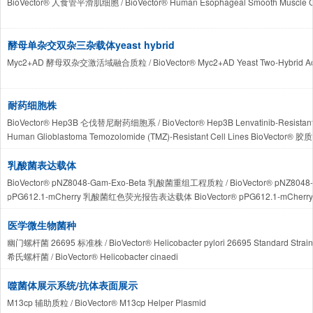
BioVector® 人食管平滑肌细胞 / BioVector® Human Esophageal Smooth Muscle C
MGG152 BioVector®患者来源人类胶质瘤神经干细胞株
GM12445 BioVector® 人原代肝脏成纤维细胞株 / BioVector® GM12445 Human Liver Fibro
HD10.6 BioVector® 条件永生化人类感觉神经元细胞株
HKe-3 BioVector® 人结直肠癌基因剔除细胞株 / BioVector® HKe-3 Human Colorectal 
50B11 BioVector® 条件永生化大鼠感觉神经元细胞株Conditionally Immortalized Rat S
EndoC-βH1 BioVector®人胰岛beta细胞株EndoC-βH1 Human Pancreatic Beta Cel
酵母单杂交双杂三杂载体yeast hybrid
F-11 BioVector® 条件永生化神经瘤细胞株
Myc2+AD 酵母双杂交激活域融合质粒 / BioVector® Myc2+AD Yeast Two-Hybrid Activa
ND7/23 BioVector®条件永生化神经元细胞株Conditionally Immortalized Neuroblasto
8-MG-BA BioVector® 人多形性胶质母细胞瘤细胞系 / BioVector® 8-MG-BA Human Gliob
CHLA-10 BioVector® 人神经母细胞瘤细胞株 / BioVector® CHLA-10 Human Neurobl
耐药细胞株
HPP BioVector® 人海马神经元细胞株 / BioVector® HPP Human Hippocampal Neuro
BioVector® CAG 人多发性骨髓瘤细胞株 / BioVector® CAG Human Multiple Myelom
BioVector® Hep3B 仑伐替尼耐药细胞系 / BioVector® Hep3B Lenvatinib-Resistant C
CCLF_NEURO_0048_T BioVector® 人原代胶质母细胞瘤细胞株 / BioVector® CCLF_NEU
Human Glioblastoma Temozolomide (TMZ)-Resistant Cell Lines Bio
Huh6-DDP BioVector® 顺铂耐药人肝母细胞瘤细胞株 / BioVector® Huh6 Cisplatin-Res
HCT116/BEVA BioVector®人结直肠癌贝伐珠单抗耐药株 / BioVector® HCT116/BEVA Bev
乳酸菌表达载体
BioVector® pNZ8048-Gam-Exo-Beta 乳酸菌重组工程质粒 / BioVector® pNZ8048-Gam-
pPG612.1-mCherry 乳酸菌红色荧光报告表达载体 BioVector® pPG612.1-mCherry Lactic 
医学微生物菌种
幽门螺杆菌 26695 标准株 / BioVector® Helicobacter pylori 26695 Standard Strain
希氏螺杆菌 / BioVector® Helicobacter cinaedi
H37rv 结核分枝杆菌标准毒株 BioVector® Mycobacterium tuberculosis Strain H37rv 
Aggregatibacter actinomycetemcomitans 伴放线聚集杆菌 ATCC 29523 标准菌株 ATC
噬菌体展示系统/抗体表面展示
福赛坦纳菌 ATCC 43037 标准菌株 BioVector® Tannerella forsythia ATCC 43037 St
M13cp 辅助质粒 / BioVector® M13cp Helper Plasmid
齿垢密螺旋体 ATCC 35405 标准菌株 BioVector® Treponema denticola ATCC 35405 