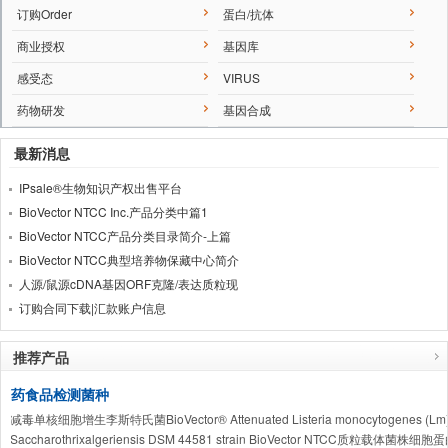
订购Order
蛋白/抗体
商业授权
基因库
感受态
VIRUS
药物研发
基因合成
最新消息
IPsale®生物知识产权出售平台
BioVector NTCC Inc.产品分类中篇1
BioVector NTCC产品分类目录简介-上篇
BioVector NTCC典型培养物保藏中心简介
人源/鼠源cDNA基因ORF克隆/表达质粒现
订购合同下载|汇款账户信息
推荐产品
药食品检测菌种
减毒单核细胞增生李斯特氏菌BioVector® Attenuated Listeria monocytogenes (Lm
Saccharothrixalgeriensis DSM 44581 strain BioVector NTCC质粒载