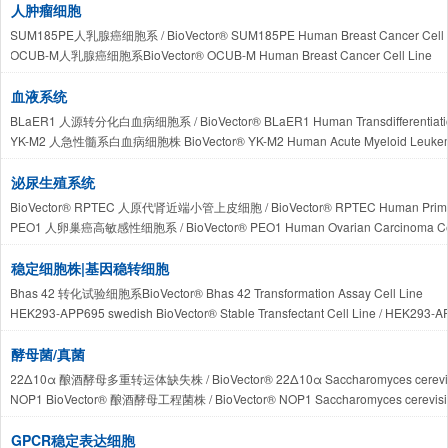
人肿瘤细胞
SUM185PE人乳腺癌细胞系 / BioVector® SUM185PE Human Breast Cancer Cell 
OCUB-M人乳腺癌细胞系BioVector® OCUB-M Human Breast Cancer Cell Line
Pan4.14 人胰腺导管腺癌细胞系 / BioVector® Pan4.14 Human Pancreatic Ductal Ad
SK-MEL-207 人皮肤黑色素瘤细胞系 / BioVector® SK-MEL-207 Human Cutaneous M
血液系统
BioVector® SK-MEL-263 / Mel 263 人皮肤黑色素瘤细胞系 / Human Cutaneous Mel
BLaER1 人源转分化白血病细胞系 / BioVector® BLaER1 Human Transdifferentiation
MEL263 人黑色素瘤细胞 BioVector® MEL263 Human Melanoma Cell Line
YK-M2 人急性髓系白血病细胞株 BioVector® YK-M2 Human Acute Myeloid Leukemia
Hep-12 人肝细胞癌复发株（富含肿瘤起始细胞） BioVector® Hep-12 Human Recurrent H
YM 人弥漫大B细胞淋巴瘤细胞株 BioVector® YM Human Diffuse Large B-Cell Lymp
Mero-48a 人胸膜双相型恶性间皮瘤细胞BioVector® Mero-48a Human Pleural Biphasic M
RBL30 大鼠嗜碱性粒细胞白血病细胞株 BioVector® RBL30 Rat Basophilic Leukemia
泌尿生殖系统
GLC-82 人肺腺癌细胞株 BioVector® GLC-82 Human Lung Adenocarcinoma Cell 
KCl-MOH1 BioVector® 人类髓系白血病细胞株
BioVector® RPTEC 人原代肾近端小管上皮细胞 / BioVector® RPTEC Human Primary Ren
GLC-2 人小细胞肺癌细胞株 BioVector® GLC-2 Human Small Cell Lung Carcinoma 
YK-M2 BioVector® 人急性单核细胞白血病细胞系 / BioVector® YK-M2 Human Acute Mo
PEO1 人卵巢癌高敏感性细胞系 / BioVector® PEO1 Human Ovarian Carcinoma Cel
Mel202 (M202) BioVector® Human Uveal Melanoma Cell Line / Mel20
BioVector® RMS-YM 人胚胎性横纹肌肉瘤细胞系 / BioVector® RMS-YM Human Embry
PEO4 人卵巢癌获得性耐药细胞系 / BioVector® PEO4 Human Ovarian Carcinoma Acqu
M207 (Mel207) BioVector® Human Malignant Melanoma Cell Line / M20
KIS-1 BioVector®人弥漫大黑 B 细胞淋巴瘤细胞系 / BioVector® KIS-1 Human Diffuse 
HCC1159 BioVector® 人乳腺癌细胞株 / BioVector® HCC1159 Human Breast Carci
稳定细胞株|基因稳转细胞
NCI-H2373 BioVector® Human Malignant Mesothelioma Cell Line / NC
TK-1B BioVector® 小鼠T淋巴细胞瘤细胞系 / BioVector® TK-1B Mouse T-Cell Lymph
SPEC-2 BioVector®人子宫内膜浆液性腺癌细胞株 / BioVector® SPEC-2 Human Endomet
Bhas 42 转化试验细胞系BioVector® Bhas 42 Transformation Assay Cell Line
GM00107 BioVector® Human Fabry Disease Skin Fibroblast Cell Lin
HEK293-APP695 swedish BioVector® Stable Transfectant Cell Lin
HCC2998 BioVector® 人结肠癌细胞株BioVector® HCC2998 Human Colon Cancer 
N2a/APP695swe BioVector® Mouse Neuroblastoma Cell Line小
BT12 BioVector® BT-12人非典型畸胎瘤样/横纹肌样瘤细胞株 / BioVector® BT12 Human At
GPER (GPR30) BioVector® Stable Overexpressing Model Cell Line 
酵母菌/真菌
HOK-16B BioVector® 人口腔上皮永生化细胞株 / BioVector® HOK-16B Human Immortali
293T-CCR5-CD4 BioVector® 人胚肾双表达工程细胞株 / BioVector® Human Embryonic
RBL30 BioVector® 人视网膜母细胞瘤细胞系 / BioVector® RBL30 Human Retinoblas
22Δ10α 酿酒酵母多重转运体缺失株 / BioVector® 22Δ10α Saccharomyces cerevisiae Mu
HepG2-FUT8 BioVector®人肝细胞癌 FUT8 稳定过表达细胞株 / BioVector® Human H
RBL7 BioVector®人视网膜母细胞瘤细胞系 / BioVector® RBL7 Human Retinoblasto
NOP1 BioVector® 酿酒酵母工程菌株 / BioVector® NOP1 Saccharomyces cerevisiae
Huh-7/AFP-L3 BioVector® 人肝细胞癌高 AFP 分泌亚株 / BioVector® Human Huh-7 H
CCLF_NEURO_0107_T BioVector® 人类原代胶质母细胞瘤/神经肿瘤患者来源细胞系Human Pat
NOP1-GFP BioVector® 酿酒酵母核仁绿色荧光工程菌株 / BioVector® NOP1-GFP Saccharom
PLC/PRF/5 BioVector® 人肝癌细胞株 / BioVector® Human PLC/PRF/5 Hepatoma Cel
CCLF_HNSC_0004_T BioVector® 人原代头颈部鳞状细胞癌细胞株Human Head and Neck S
22Delta10a BioVector® 22Δ10a酿酒酵母多重氨基酸转运缺陷工程株22708Δ10a Saccharomy
GPCR稳定表达细胞