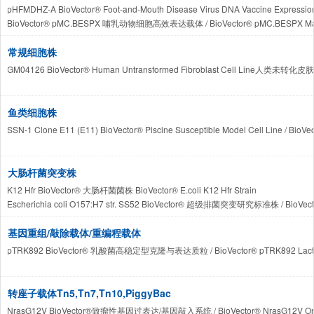
pHFMDHZ-A BioVector® Foot-and-Mouth Disease Virus DNA Vaccine 
BioVector® pMC.BESPX 哺乳动物细胞高效表达载体 / BioVector® pMC.BESPX Mammalian
ZYCY10P3S2T BioVector® 大肠杆菌微环DNA生产工程菌株 / BioVector® ZYCY10P3S2T 
常规细胞株
GM04126 BioVector® Human Untransformed Fibroblast Cell Line
鱼类细胞株
SSN-1 Clone E11 (E11) BioVector® Piscine Susceptible Model Cell
大肠杆菌突变株
K12 Hfr BioVector® 大肠杆菌菌株 BioVector® E.coli K12 Hfr Strain
Escherichia coli O157:H7 str. SS52 BioVector® 超级排菌突变研究标准株 / BioVector®
MJF465 BioVector®大肠杆菌机械敏感性通道缺陷型基因工程菌株 / BioVector® MJF465 Escher
HS996 BioVector® Escherichia coli基因工程克隆菌株 / BioVector® Escherichia col
基因重组/敲除载体/重编程载体
SW102 BioVector®大肠杆菌重组工程菌株/ BioVector® SW102 E. coli Recombineer
pTRK892 BioVector® 乳酸菌高稳定型克隆与表达质粒 / BioVector® pTRK892 Lactococcus
转座子载体Tn5,Tn7,Tn10,PiggyBac
NrasG12V BioVector®致瘤性基因过表达/基因敲入系统 / BioVector® NrasG12V Oncogen