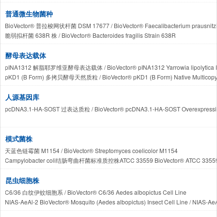
普通微生物菌种
BioVector® 普拉梭网状杆菌 DSM 17677 / BioVector® Faecalibacterium prausnitz
脆弱拟杆菌 638R 株 / BioVector® Bacteroides fragilis Strain 638R
酵母表达载体
pINA1312 解脂耶罗维亚酵母表达载体 / BioVector® pINA1312 Yarrowia lipolytica Ex
pKD1 (B Form) 多拷贝酵母天然质粒 / BioVector® pKD1 (B Form) Native Multicopy 
pINA1312 解脂耶氏酵母表达/整合质粒载体 BioVector® pINA1312 Yarrowia lipolytica Ex
p423-Gal 酵母表达质粒载体 BioVector® p423-Gal Yeast Expression Vector
人源基因库
pPIC6 毕赤酵母表达质粒载体 BioVector® pPIC6 Pichia pastoris Expression Plasmi
pcDNA3.1-HA-SOST 过表达质粒 / BioVector® pcDNA3.1-HA-SOST Overexpressi
pOST1-NubI BioVector® 膜酵母双杂交系统质粒对照载体
pYLXP' BioVector® Yarrowia lipolytica High-Efficiency Expression Vec
p112A1NE BioVector® High-Copy Yeast Expression and Functional C
模式菌株
p112A1NE (Yp112) BioVector® Yeast High-Copy Complementation Vect
天蓝色链霉菌 M1154 / BioVector® Streptomyces coelicolor M1154
pYE22m BioVector® Yeast Expression and Heterologous Complement
Campylobacter coli结肠弯曲杆菌标准质控株ATCC 33559 BioVector® ATCC 33559 Campy
pYX222 BioVector® High-Copy Yeast Expression Vector / pYX222 高拷贝
Parabacteroides merdae BioVector® Type Strain / 粪副拟杆菌标准菌株
昆虫细胞株
C6/36 白纹伊蚊细胞系 / BioVector® C6/36 Aedes albopictus Cell Line
NIAS-AeAl-2 BioVector® Mosquito (Aedes albopictus) Insect Cell Line / 
U4.4 BioVector® 白纹伊蚊细胞株 / BioVector® U4.4 Aedes albopictus Cell Line