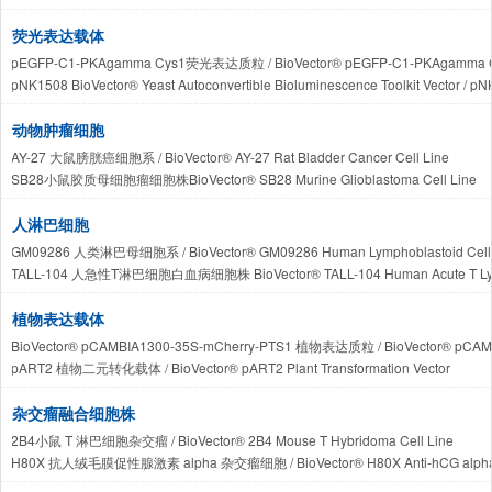
BioVector® DSM 44581 嗜热脂肪地芽孢杆菌 / BioVector® DSM 44581 Geobacillus 
Parabacteroides goldsteinii 戈氏副拟杆菌 BioVector NTCC质粒载体菌株
荧光表达载体
Bacteroides caecimuris 盲肠鼠拟杆菌 BioVector NTCC质粒载体菌株细胞蛋
pEGFP-C1-PKAgamma Cys1荧光表达质粒 / BioVector® pEGFP-C1-PKAgamma Cys1
布氏瘤胃球菌 (Ruminococcus bromii) BioVector® 菌株
pNK1508 BioVector® Yeast Autoconvertible Bioluminescence Toolkit
动物肿瘤细胞
AY-27 大鼠膀胱癌细胞系 / BioVector® AY-27 Rat Bladder Cancer Cell Line
SB28小鼠胶质母细胞瘤细胞株BioVector® SB28 Murine Glioblastoma Cell Line
KR158 小鼠胶质母细胞瘤细胞系 / BioVector® KR158 Murine Glioblastoma Cell L
CC531 大鼠结肠癌细胞系 / BioVector® CC531 Rat Colon Adenocarcinoma Cell L
人淋巴细胞
Hep-56.1D BioVector® Murine Hepatocellular Carcinoma Cell Line / He
GM09286 人类淋巴母细胞系 / BioVector® GM09286 Human Lymphoblastoid Cell 
mHypoA-55 BioVector® 小鼠下丘脑永生化成体神经元细胞株 / BioVector® mHypoA-55 Mou
TALL-104 人急性T淋巴细胞白血病细胞株 BioVector® TALL-104 Human Acute T Lympho
mHypoE-N38 BioVector® 小鼠下丘脑永生化胚胎神经元细胞株 / BioVector® mHypoE-N38 M
IMS-M2 人急性髓系白血病细胞株 BioVector® IMS-M2 Human Acute Myeloid Leukem
L20B BioVector® 小鼠成纤维细胞基因工程株 / BioVector® L20B Mouse Fibroblast Cell
KIS-1 人恶性B细胞淋巴瘤细胞株 BioVector® KIS-1 Human Malignant B-Cell Lymph
植物表达载体
Col-GFP-HSC BioVector® 大鼠胶原蛋白启动子报告基因肝星状细胞系Rat Collagen Promote
TK-1B 人急性髓系白血病细胞株 BioVector® TK-1B Human Acute Myeloid Leukemia
BioVector® pCAMBIA1300-35S-mCherry-PTS1 植物表达质粒 / BioVector® pCAMBIA
HCA-1 BioVector® 小鼠肝细胞癌细胞株 / BioVector® Mouse Hepatocellular Carcin
pART2 植物二元转化载体 / BioVector® pART2 Plant Transformation Vector
ASZ001 BioVector® 小鼠基底细胞癌细胞株 / BioVector® ASZ001 Mouse Basal Cell 
pSLfa-PUb-MCS 植物双元质粒载体 BioVector® pSLfa-PUb-MCS Plant Binary Plas
INS-1 832/13 BioVector® 大鼠胰岛素瘤细胞株 / BioVector® INS-1 832/13 Rat Insul
pGreenII 62-SK BioVector®植物高效瞬时表达载体 / BioVector® pGreenII 62-SK Plant H
杂交瘤融合细胞株
BioVector® FRT (FR-T) 费舍尔大鼠甲状腺上皮细胞株
pCaBS‑α/pCaBS‑β/pCa‑γbLIC BioVector® 大麦条纹花叶病毒(BSMV)载体系统Barley St
2B4小鼠 T 淋巴细胞杂交瘤 / BioVector® 2B4 Mouse T Hybridoma Cell Line
pT7-αND/βND/γND BioVector®大麦条纹花叶病毒(BSMV)体外转录质粒系统 Barley Stripe Mo
H80X 抗人绒毛膜促性腺激素 alpha 杂交瘤细胞 / BioVector® H80X Anti-hCG alpha H