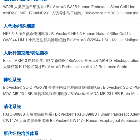
pNW33N-GFP BioVector® Thermophilic Shuttle Reporter Vector / 
WA25 人类胚胎干细胞系 / BioVector® WA25 Human Embryonic Stem Cell Line
pTip-QC2 IBioVector® nducible Rhodococcus-E. coli Shuttle Expre
mND2-0 (MIRJT7i-mND2-0) 人诱导多能干细胞 / BioVector® mND2-0 Human Induced 
pPMQAK1 BioVector®广宿主性 BioBrick 表达/穿梭质粒 / BioVector® pPMQAK1 Broad
WTC-11 (WTC) 人诱导多能干细胞 / BioVector® WTC-11 Human Induced Pluripotent
pRL59EH BioVector®广宿主 IPTG 诱导型表达/穿梭质粒 / BioVector® pRL59EH Broad-H
SNUe003-A-2 BioVector®人胚胎干细胞株 / BioVector® SNUe003-A-2 Human Embry
人/动物特殊细胞
BJNhem20-TBXT-2A-EGFP BioVector® cell line人胚胎干细胞报告株
NK3.3 人源自然杀伤细胞系 / BioVector® NK3.3 Human Natural Killer Cell Line
OV2944-HM-1 小鼠恶性卵巢肿瘤细胞 BioVector® OV2944-HM-1 Mouse Malignant Ov
TR-iBRB2 Rat Conditionally Immortalized Retinal Capillary Endothel
TR-iBRB BioVector® Rat Conditionally Immortalized Retinal Capilla
大肠杆菌克隆/表达菌株
MuRTE61 BioVector® 小鼠肾皮质近端小管上皮克隆细胞系 / BioVector® MuRTE61 Mouse Re
E. coli MKH13 电转化专用感受态菌株 / BioVector® E. coli MKH13 Electroporation-
大肠杆菌 K-12模式菌株BioVector® Escherichia coli K-12 Reference Strain
神经系统
BioVector® SU-DIPG-XVII 弥漫性内源性桥脑胶质瘤细胞系 / BioVector® SU-DIPG-XVII Dif
MDA-MB-231-BR 脑转移乳腺癌细胞系 / BioVector® MDA-MB-231-BR Brain-Metastati
SIMA 人神经母细胞瘤细胞株 BioVector® SIMA Human Neuroblastoma Cell Line
mHypoE-N38 胚胎小鼠下丘脑神经元细胞株 BioVector® mHypoE-N38 Embryonic Mouse
消化系统
BioVector® 神经母细胞瘤（Neuroblastoma）细胞株专题与技术手册 BioVector® Neuro
PATU-8988S 人胰腺癌细胞系 / BioVector® PATU-8988S Human Pancreatic Adenoc
TB096 (TB096-2) BioVector®人源 IDH1 突变型星形细胞瘤细胞系 BioVector® TB096 (T
CW1474 人食管腺癌细胞株 BioVector® CW1474 Human Esophageal Adenocarcin
TS603 BioVector® 人源 IDH1 突变型少突胶质瘤细胞系TS603 Human IDH1-Mutated Ol
SNU-410 BioVector® Human Gallbladder Carcinoma Cell Line / SNU-410
NS-SV-AC BioVector® Immortalized Human Astrocyte Cell Line / NS-S
KMCH-1 BioVector® Human Combined Hepatocellular-Cholangiocarcin
原代细胞培养体系
U87.CD4 BioVector® Human Glioblastoma/Genetically Engineered T-
DERL-2 BioVector® 人肝脾加马德尔塔 T 细胞淋巴瘤细胞系 / BioVector® DERL-2 Human 