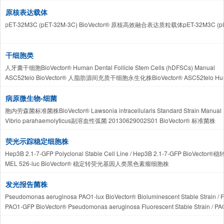
原核表达载体
pET-32M3C (pET-32M-3C) BioVector® 原核高效融合表达质粒载体pET-32M3C (pET-32M-3
干细胞类
人牙囊干细胞BioVector® Human Dental Follicle Stem Cells (hDFSCs) Manual
ASC52telo BioVector® 人脂肪源间充质干细胞永生化株BioVector® ASC52telo Human A
病原微生物-细菌
胞内劳森菌标准菌株BioVector® Lawsonia intracellularis Standard Strain Manual
Vibrio parahaemolyticus副溶血性弧菌 20130629002S01 BioVector® 标准菌株
BioVector® 副溶血性弧菌 RIMD 2210633 标准菌株
BioVector® CVCC 2139 猪霍乱沙门氏菌标准菌株 / BioVector® CVCC 2139 Salmonella
荧光示踪稳定细胞株
Neisseria gonorrhoeae BioVector® 淋球菌 WHO 表达与耐药质控标准株系档案 / BioVec
Hep3B 2.1-7-GFP Polyclonal Stable Cell Line / Hep3B 2.1-7-GFP BioVecto
MEL 526-luc BioVector® 稳定转荧光基因人类黑色素瘤细胞株
AR-EcoScreen BioVector®人雄激素受体转录激活报告基因细胞株AR-EcoScreen Human Andro
4T1-hHER2-Luc BioVector® 小鼠三阴性乳腺癌三功能工程细胞株 / BioVector® Mouse Tri
发光报告菌株
Pseudomonas aeruginosa PAO1-lux BioVector® Bioluminescent Stable Str
PAO1-GFP BioVector® Pseudomonas aeruginosa Fluorescent Stable Str
Escherichia coli WS2572 (Xen14) BioVector®大肠杆菌生物发光报告菌株 / BioVector®