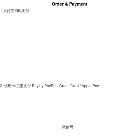
Order & Payment
1.支付宝扫码支付
热带假丝酵母游离表达质粒
用户：
刘玲
时间：
2025-12-08 09:25:13
回复：
您好，有您咨询的热带假丝酵母游离表达质粒，请
联系 BioVector NTCC质粒载体菌株细胞蛋白抗体基因保
藏中心 电话:400-800-2947 工作QQ/微信同
号:1843439339 网址 www.biovector.net
PhD student
用户：
Zhipeng SHI
时间：
2025-10-27 15:32:08
回复：
细菌人工染色体质粒和菌株有保藏，您需要具体哪
一种？请联系我们biovector@163.com
2. 信用卡/贝宝支付 Pay by PayPal / Credit Card / Apple Pay
微信码：