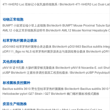
BioVector® CCLF_NEURO_0108_T 人原代非典型脑膜瘤细胞株 / BioVector® CCLF_NEUR
23344c Saccharomyces cerevisiae BioVector®酵母氮源代谢与转运研究模式菌株 / BioVe
4T1-hHER2-Luc 双标记小鼠乳腺癌细胞系 / BioVector® 4T1-hHER2-Luc Dual-Labeled
BioVector® CCLF_MELM_0026_T_B 人原代恶性黑色素瘤细胞株 / BioVector® CCLF_ME
CCLF_NEURO_0010_T BioVector® 人类原代胶质母细胞瘤/神经肿瘤患者来源细胞系Human Pat
Caco-2 BioVector® 人结直肠腺癌上皮细胞株 / BioVector® Caco-2 Human Colorectal 
动物正常细胞
SW1736 BioVector® 人甲状腺未分化癌细胞株 / BioVector® SW1736 Human Anaplasti
BUMPT 小鼠肾近端小管上皮细胞 BioVector® BUMPT Mouse Proximal Tubule Epithel
AML12 小鼠正常肝细胞系说明书 BioVector® AML12 Mouse Normal Hepatocyte Cel
MPC-5 BioVector®条件永生化小鼠肾足细胞株
3B-11 BioVector® 小鼠血管内皮细胞系 / BioVector® 3B-11 Mouse Vascular Endothe
枯草芽孢杆菌表达载体
RGM10742 BioVector® 大鼠正常胃粘膜上皮细胞株 / BioVector® RGM10742 Rat Normal 
pDG1663 枯草芽孢杆菌整合表达载体 BioVector® pDG1663 Bacillus subtilis Integrat
MDOK BioVector® 羊肾上皮细胞株BioVector® MDOK Ovine Kidney Epithelial Cell
pDR111_Bga no NLS 枯草芽孢杆菌异源表达与基因组整合载体 BioVector® pDR111_Bga n
pDG364 BioVector® Bacillus subtilis Integration Vector / pDG364 
其他质粒载体
pNV18 诺卡氏菌-大肠杆菌穿梭克隆载体 BioVector® pNV18 Nocardia-E. coli Shuttle 
pUBP BioVector® 泛素转录调控基因工程质粒载体 / BioVector® pUBP Polyubiquitin Pro
标准菌株质控菌种
Bacillus subtilis 3610 野生型枯草芽孢杆菌菌株 BioVector® Bacillus subtilis 3610 Wi
Helicobacter pylori G27 Strain / G27 BioVector® 幽门螺杆菌标准模式菌株
Nitrosomonas europaea Winogradsky ATCC® 19718™ BioVector®欧洲亚硝化
Nitrosomonas europaea Winogradsky BioVector® ATCC 25978 欧洲亚硝
疫苗生产细胞株
M5a1 BioVector® ATCC BAA-1236产氧克雷伯氏菌标准株ATCC BAA-1236 M5a1 Klebsie
Mv1Lu 水貂肺上皮细胞株 BioVector® Mv1Lu Mink Lung Epithelial Cell Line