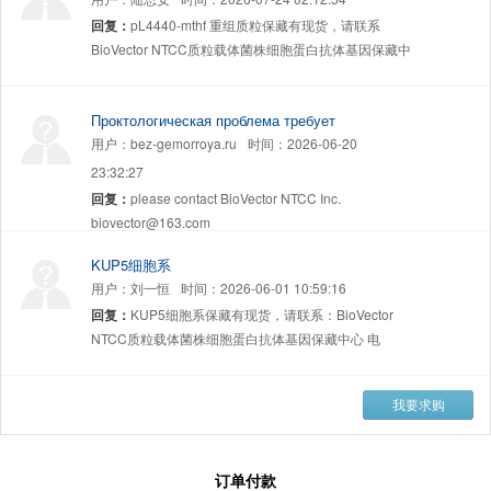
回复：
pL4440-mthf 重组质粒保藏有现货，请联系
BioVector NTCC质粒载体菌株细胞蛋白抗体基因保藏中
心 电话:400-800-2947 工作QQ/微信同号:1843439339
网址http://www.biovector.net
Проктологическая проблема требует
незамедлительного лечения, так как
用户：
bez-gemorroya.ru
时间：
2026-06-20
прогрессирующий процесс приводит к
23:32:27
последствиям.
回复：
please contact BioVector NTCC Inc.
biovector@163.com
KUP5细胞系
用户：
刘一恒
时间：
2026-06-01 10:59:16
回复：
KUP5细胞系保藏有现货，请联系：BioVector
NTCC质粒载体菌株细胞蛋白抗体基因保藏中心 电
话:400-800-2947 工作QQ/微信同号:1843439339 网址
http://www.biovector.net
我要求购
Embryonic Mouse Hypothalamus Cell Line N38
(mHypoE-N38)
用户：
穆文辉
时间：
2026-05-25 11:57:41
回复：
mHypoE-N38细胞有的，请与我们联系。
订单付款
BioVector@163.com