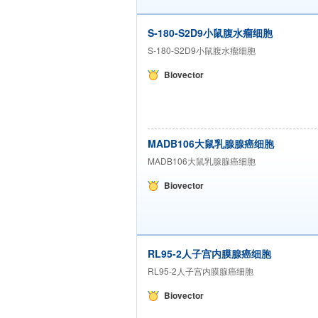
S-180-S2D9小鼠腹水瘤细胞
S-180-S2D9小鼠腹水瘤细胞
Biovector
MADB106大鼠乳腺腺癌细胞
MADB106大鼠乳腺腺癌细胞
Biovector
RL95-2人子宫内膜腺癌细胞
RL95-2人子宫内膜腺癌细胞
Biovector