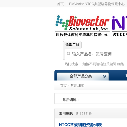
首页
BioVector NTCC典型培养物保藏中心
全部产品
热门搜索：
如搜不到请缩短关键词:细胞
基因型
价格报价
ATCC
Addgene
全部产品分类
首页
»
常用细胞
常用细胞：
常用细胞
共 1637 条
NTCC常规细胞资源列表