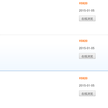
¥5920
2015-01-05
在线浏览
¥5920
2015-01-05
在线浏览
¥5920
2015-01-05
在线浏览