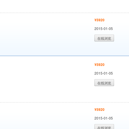
¥5920
2015-01-05
在线浏览
¥5920
2015-01-05
在线浏览
¥5920
2015-01-05
在线浏览