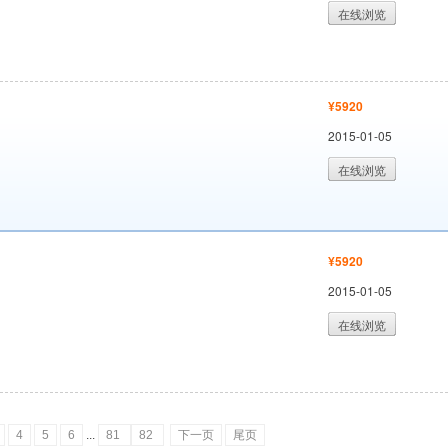
在线浏览
¥5920
2015-01-05
在线浏览
¥5920
2015-01-05
在线浏览
4
5
6
...
81
82
下一页
尾页