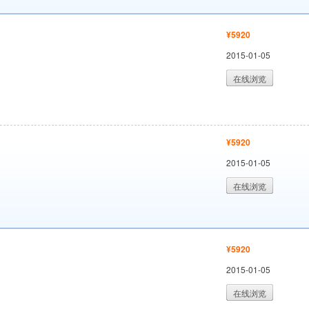
¥5920
2015-01-05
在线浏览
¥5920
2015-01-05
在线浏览
¥5920
2015-01-05
在线浏览