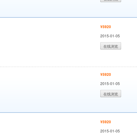
¥5920
2015-01-05
在线浏览
¥5920
2015-01-05
在线浏览
¥5920
2015-01-05