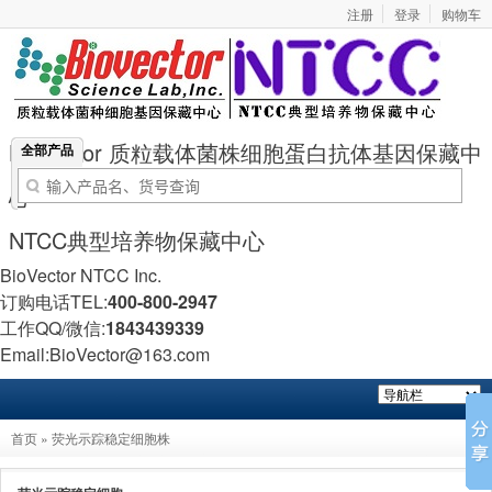
注册
登录
购物车
BioVector 质粒载体菌株细胞蛋白抗体基因保藏中
全部产品
心
NTCC典型培养物保藏中心
BioVector NTCC Inc.
订购电话TEL:
400-800-2947
工作QQ/微信:
1843439339
Email:BioVector@163.com
首页
»
荧光示踪稳定细胞株