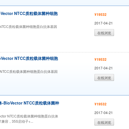
Vector NTCC质粒载体菌种细胞
¥19532
2017-04-21
or NTCC质粒载体菌种细胞蛋白抗体基因
在线浏览
Vector NTCC质粒载体菌种细胞
¥19532
2017-04-21
or NTCC质粒载体菌种细胞蛋白抗体基因
在线浏览
BioVector NTCC质粒载体菌种
¥19532
2017-04-21
ector NTCC质粒载体菌种细胞蛋白抗体
技术兼容，35S启动子+...
在线浏览