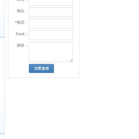
地址：
电话：
*
Email：
描述：