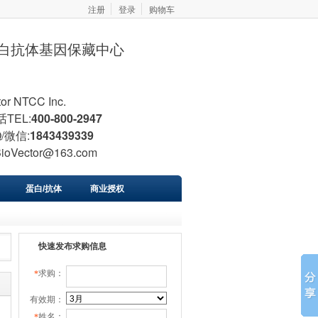
注册
登录
购物车
胞蛋白抗体基因保藏中心
tor NTCC Inc.
TEL:
400-800-2947
/微信:
1843439339
BioVector@163.com
蛋白/抗体
商业授权
快速发布求购信息
求购：
*
有效期：
姓名：
*