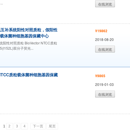
..
在线浏览
双分子荧光互补系统阳性对照质粒，假阳性
¥19862
CC质粒载体菌种细胞基因保藏中心
2018-08-20
系统阳性对照质粒 BioVector NTCC质粒
I152L)双分子荧光...
在线浏览
ector NTCC质粒载体菌种细胞基因保藏
¥9865
2019-01-03
在线浏览
1
2
3
4
下一页
尾页