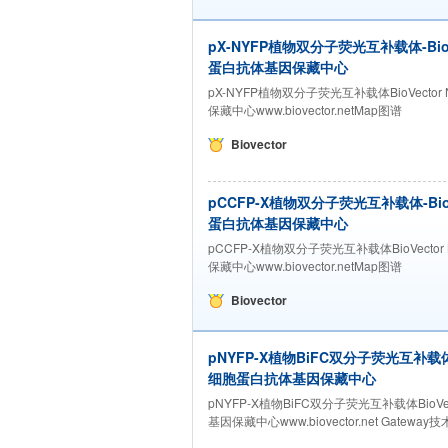
pX-NYFP植物双分子荧光互补载体-Bio
蛋白抗体基因保藏中心
pX-NYFP植物双分子荧光互补载体BioVect
保藏中心www.biovector.netMap图谱
Biovector
pCCFP-X植物双分子荧光互补载体-Bio
蛋白抗体基因保藏中心
pCCFP-X植物双分子荧光互补载体BioVect
保藏中心www.biovector.netMap图谱
Biovector
pNYFP-X植物BiFC双分子荧光互补载体-
细胞蛋白抗体基因保藏中心
pNYFP-X植物BiFC双分子荧光互补载体BioV
基因保藏中心www.biovector.net Gateway