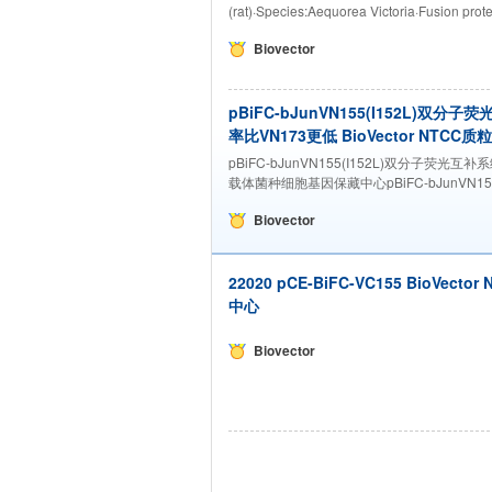
(rat)·Species:Aequorea Victoria·Fusion prote.
Biovector
pBiFC-bJunVN155(I152L)
率比VN173更低 BioVector NT
pBiFC-bJunVN155(I152L)双分子荧光互补
载体菌种细胞基因保藏中心pBiFC-bJunVN155(
Biovector
22020 pCE-BiFC-VC155 BioV
中心
Biovector