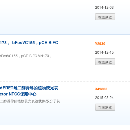
2014-12-03
在线浏览
73，-bFosVC155，pCE-BiFC-
¥2930
2014-12-15
FosVC155，pCE-BiFC-VN173，
在线浏览
pABindFRET雌二醇诱导的植物荧光表
¥49865
tor NTCC保藏中心
2015-03-24
indFRET雌二醇诱导的植物荧光表达载体/双分子荧
在线浏览